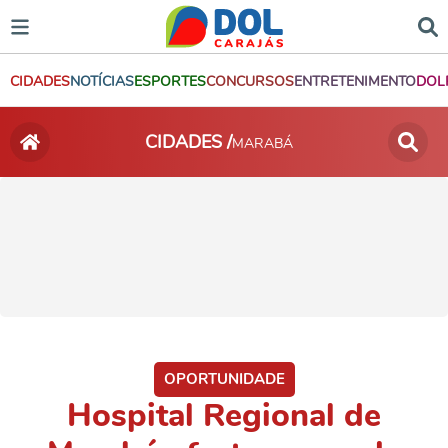
CIDADES
NOTÍCIAS
ESPORTES
CONCURSOS
ENTRETENIMENTO
DOL
CIDADES /
MARABÁ
OPORTUNIDADE
Hospital Regional de