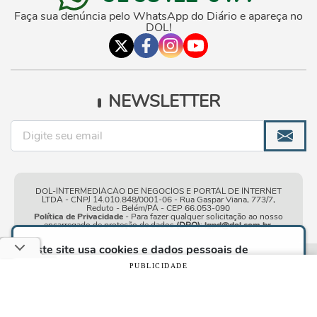
Faça sua denúncia pelo WhatsApp do Diário e apareça no
DOL!
NEWSLETTER
DOL-INTERMEDIACAO DE NEGOCIOS E PORTAL DE INTERNET
LTDA - CNPJ 14.010.848/0001-06 - Rua Gaspar Viana, 773/7,
Reduto - Belém/PA - CEP 66.053-090
Política de Privacidade
- Para fazer qualquer solicitação ao nosso
encarregado de proteção de dados
(DPO)
:
lgpd@dol.com.br
.
Este site usa cookies e dados pessoais de
acordo com os nossos
Termos de Uso e Política
Condições gerais de
| © Copyright 2010-2026 DOL - Diário
PUBLICIDADE
de Privacidade
e, ao continuar navegando neste
uso
Online
site, você declara estar ciente dessas condições.
CONTINUAR