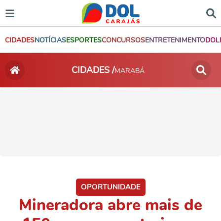
CIDADES
NOTÍCIAS
ESPORTES
CONCURSOS
ENTRETENIMENTO
DOL
CIDADES /
MARABÁ
OPORTUNIDADE
Mineradora abre mais de