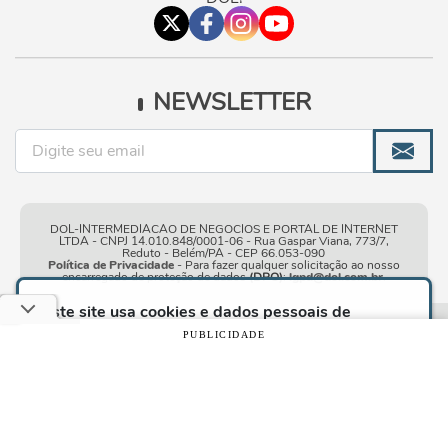
NEWSLETTER
DOL-INTERMEDIACAO DE NEGOCIOS E PORTAL DE INTERNET
LTDA - CNPJ 14.010.848/0001-06 - Rua Gaspar Viana, 773/7,
Reduto - Belém/PA - CEP 66.053-090
Política de Privacidade
- Para fazer qualquer solicitação ao nosso
encarregado de proteção de dados
(DPO)
:
lgpd@dol.com.br
.
Este site usa cookies e dados pessoais de
acordo com os nossos
Termos de Uso e Política
Condições gerais de
| © Copyright 2010-2026 DOL - Diário
PUBLICIDADE
de Privacidade
e, ao continuar navegando neste
uso
Online
site, você declara estar ciente dessas condições.
CONTINUAR