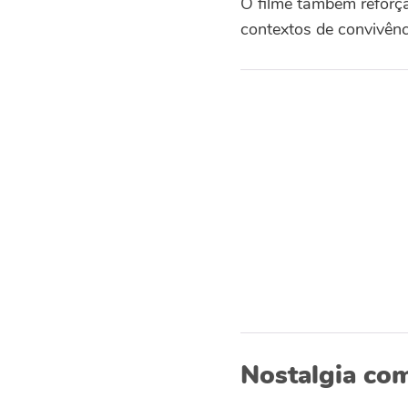
O filme também reforça
contextos de convivênc
Nostalgia co