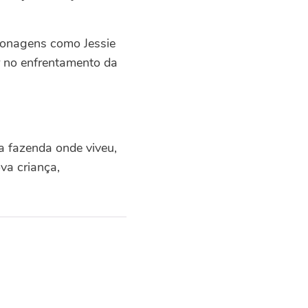
sonagens como Jessie
r no enfrentamento da
a fazenda onde viveu,
va criança,