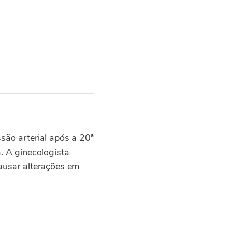
ão arterial após a 20ª
. A ginecologista
ausar alterações em