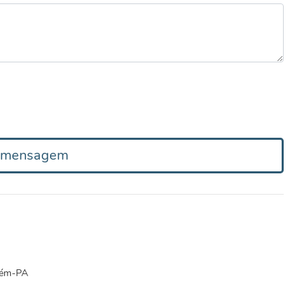
r mensagem
elém-PA