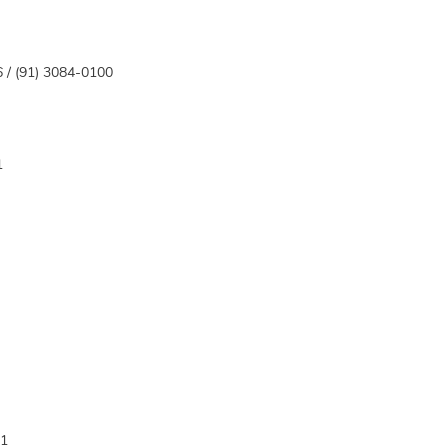
6 / (91) 3084-0100
1
11