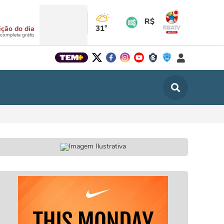
R$
31°
ição do dia
 completa grátis