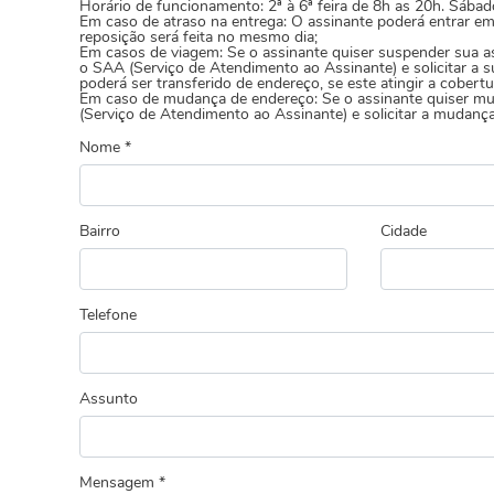
Horário de funcionamento: 2ª à 6ª feira de 8h as 20h. Sába
Em caso de atraso na entrega: O assinante poderá entrar e
reposição será feita no mesmo dia;
Em casos de viagem: Se o assinante quiser suspender sua a
o SAA (Serviço de Atendimento ao Assinante) e solicitar a s
poderá ser transferido de endereço, se este atingir a cobertu
Em caso de mudança de endereço: Se o assinante quiser mud
(Serviço de Atendimento ao Assinante) e solicitar a mudança
Nome *
Bairro
Cidade
Telefone
Assunto
Mensagem *