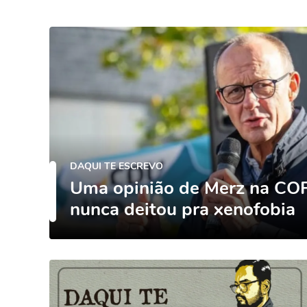
DAQUI TE ESCREVO
Uma opinião de Merz na CO
nunca deitou pra xenofobia