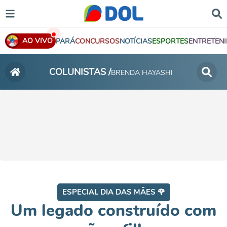
AO VIVO
PARÁ
CONCURSOS
NOTÍCIAS
ESPORTES
ENTRETEN
COLUNISTAS /
BRENDA HAYASHI
ESPECIAL DIA DAS MÃES 🌹
Um legado construído com