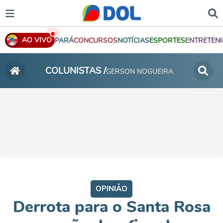
AO VIVO
PARÁ
CONCURSOS
NOTÍCIAS
ESPORTES
ENTRETEN
COLUNISTAS /
GERSON NOGUEIRA
OPINIÃO
Derrota para o Santa Rosa