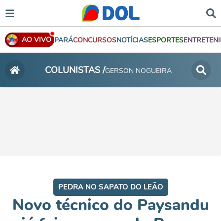
AO VIVO
PARÁ
CONCURSOS
NOTÍCIAS
ESPORTES
ENTRETEN
COLUNISTAS /
GERSON NOGUEIRA
PEDRA NO SAPATO DO LEÃO
Novo técnico do Paysandu