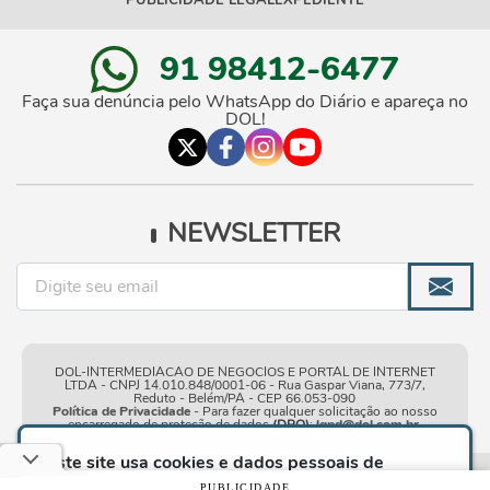
PUBLICIDADE LEGAL
EXPEDIENTE
91 98412-6477
Faça sua denúncia pelo WhatsApp do Diário e apareça no
DOL!
NEWSLETTER
DOL-INTERMEDIACAO DE NEGOCIOS E PORTAL DE INTERNET
LTDA - CNPJ 14.010.848/0001-06 - Rua Gaspar Viana, 773/7,
Reduto - Belém/PA - CEP 66.053-090
Política de Privacidade
- Para fazer qualquer solicitação ao nosso
encarregado de proteção de dados
(DPO)
:
lgpd@dol.com.br
.
Este site usa cookies e dados pessoais de
acordo com os nossos
Termos de Uso e Política
Condições gerais de
| © Copyright 2010-2026 DOL - Diário
PUBLICIDADE