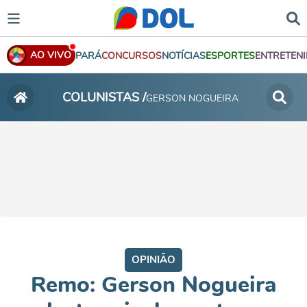
AO VIVO
PARÁ
CONCURSOS
NOTÍCIAS
ESPORTES
ENTRETEN
COLUNISTAS /
GERSON NOGUEIRA
OPINIÃO
Remo: Gerson Nogueira