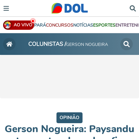
AO VIVO
PARÁ
CONCURSOS
NOTÍCIAS
ESPORTES
ENTRETEN
COLUNISTAS /
GERSON NOGUEIRA
OPINIÃO
Gerson Nogueira: Paysandu