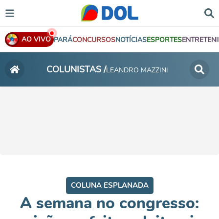
AO VIVO
PARÁ
CONCURSOS
NOTÍCIAS
ESPORTES
ENTRETEN
COLUNISTAS /
LEANDRO MAZZINI
COLUNA ESPLANADA
A semana no congresso: