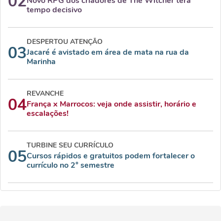
02
Novo RPG dos criadores de The Witcher terá
tempo decisivo
DESPERTOU ATENÇÃO
03
Jacaré é avistado em área de mata na rua da
Marinha
REVANCHE
04
França x Marrocos: veja onde assistir, horário e
escalações!
TURBINE SEU CURRÍCULO
05
Cursos rápidos e gratuitos podem fortalecer o
currículo no 2° semestre