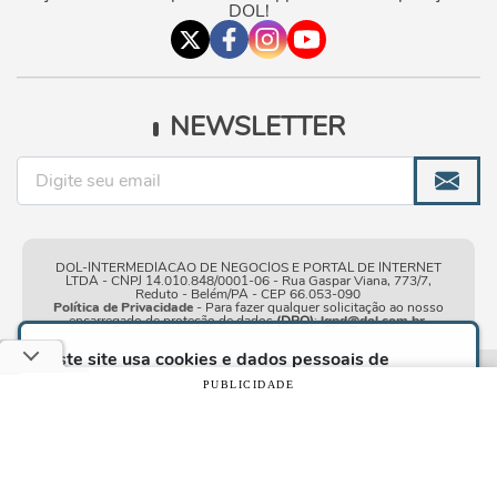
DOL!
NEWSLETTER
DOL-INTERMEDIACAO DE NEGOCIOS E PORTAL DE INTERNET
LTDA - CNPJ 14.010.848/0001-06 - Rua Gaspar Viana, 773/7,
Reduto - Belém/PA - CEP 66.053-090
Política de Privacidade
- Para fazer qualquer solicitação ao nosso
encarregado de proteção de dados
(DPO)
:
lgpd@dol.com.br
.
Este site usa cookies e dados pessoais de
acordo com os nossos
Termos de Uso e Política
Condições gerais de
| © Copyright 2010-2026 DOL - Diário
PUBLICIDADE
de Privacidade
e, ao continuar navegando neste
uso
Online
site, você declara estar ciente dessas condições.
CONTINUAR