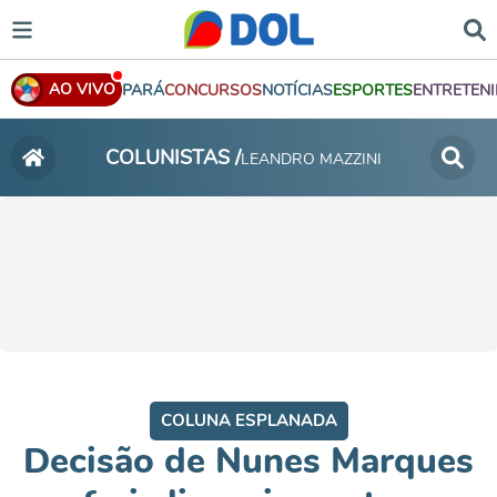
AO VIVO
PARÁ
CONCURSOS
NOTÍCIAS
ESPORTES
ENTRETEN
COLUNISTAS /
LEANDRO MAZZINI
COLUNA ESPLANADA
Decisão de Nunes Marques