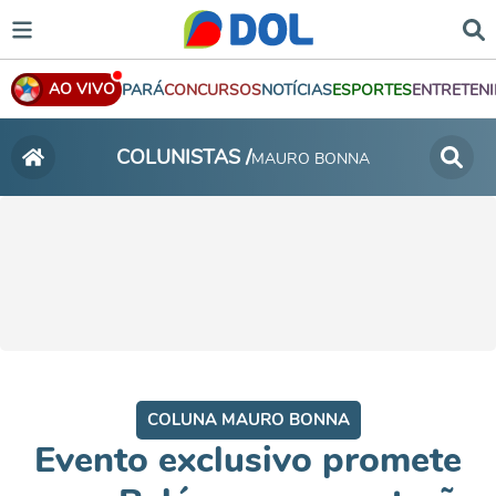
AO VIVO
PARÁ
CONCURSOS
NOTÍCIAS
ESPORTES
ENTRETEN
COLUNISTAS /
MAURO BONNA
COLUNA MAURO BONNA
Evento exclusivo promete