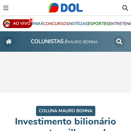
AO VIVO
PARÁ
CONCURSOS
NOTÍCIAS
ESPORTES
ENTRETEN
COLUNISTAS /
MAURO BONNA
COLUNA MAURO BONNA
Investimento bilionário