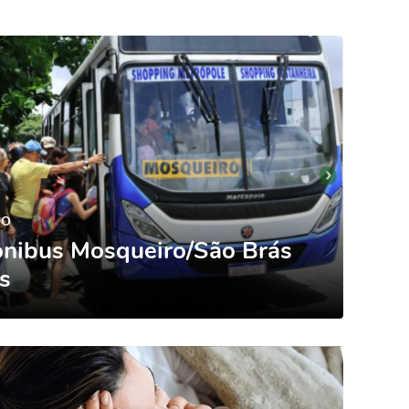
IO
nibus Mosqueiro/São Brás
s