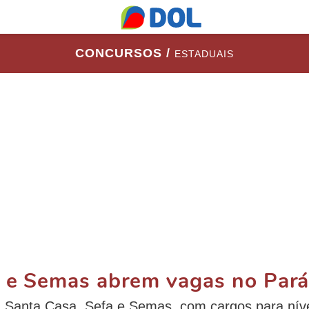
CONCURSOS /
ESTADUAIS
a e Semas abrem vagas no Pará
a, Santa Casa, Sefa e Semas, com cargos para níve