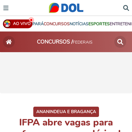
AO VIVO
PARÁ
CONCURSOS
NOTÍCIAS
ESPORTES
ENTRETEN
CONCURSOS /
FEDERAIS
ANANINDEUA E BRAGANÇA
IFPA abre vagas para