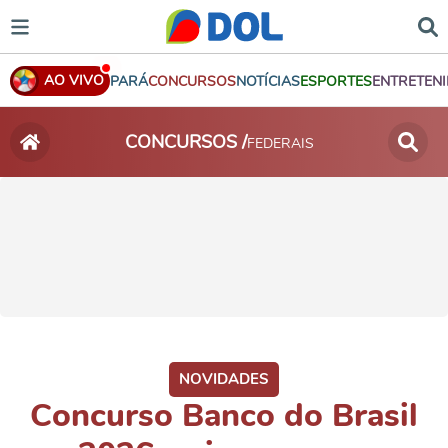
AO VIVO
PARÁ
CONCURSOS
NOTÍCIAS
ESPORTES
ENTRETEN
CONCURSOS /
FEDERAIS
NOVIDADES
Concurso Banco do Brasil