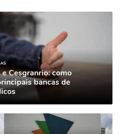
IAS
 e Cesgranrio: como
rincipais bancas de
licos