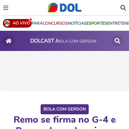
AO VIVO
PARÁ
CONCURSOS
NOTÍCIAS
ESPORTES
ENTRETEN
DOLCAST /
BOLA COM GERSON
BOLA COM GERSON
Remo se firma no G-4 e