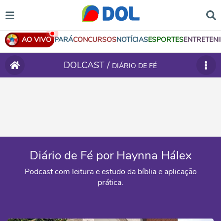
AO VIVO
PARÁ
CONCURSOS
NOTÍCIAS
ESPORTES
ENTRETEN
DOLCAST /
DIÁRIO DE FÉ
Diário de Fé por Haynna Hálex
Podcast com leitura e estudo da bíblia e aplicação
prática.