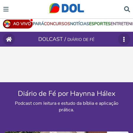
AO VIVO
PARÁ
CONCURSOS
NOTÍCIAS
ESPORTES
ENTRETEN
DOLCAST /
DIÁRIO DE FÉ
Diário de Fé por Haynna Hálex
Podcast com leitura e estudo da bíblia e aplicação
prática.