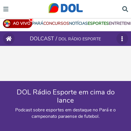
AO VIVO
PARÁ
CONCURSOS
NOTÍCIAS
ESPORTES
ENTRETEN
DOLCAST /
DOL RÁDIO ESPORTE
DOL Rádio Esporte em cima do
lance
Podcast sobre esportes em destaque no Pará e o
campeonato paraense de futebol.