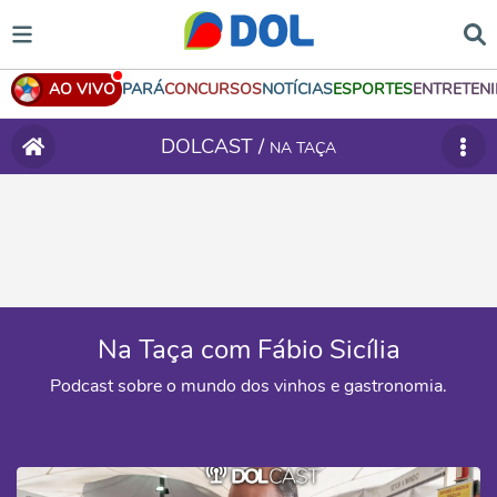
AO VIVO
PARÁ
CONCURSOS
NOTÍCIAS
ESPORTES
ENTRETEN
DOLCAST /
NA TAÇA
Na Taça com Fábio Sicília
Podcast sobre o mundo dos vinhos e gastronomia.