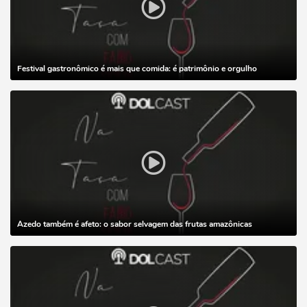
Festival gastronômico é mais que comida: é patrimônio e orgulho
Azedo também é afeto: o sabor selvagem das frutas amazônicas