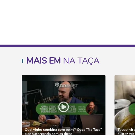
MAIS EM
NA TAÇA
Qual vinho combina com peixe? Ouça "Na Taça"
Tucupi vir
e se surpreenda com as dicas
outraz ve