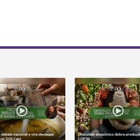
a debate nacional e vira destaque
Chocolate amazônico dobra produçã
z no DOLCast
COP30