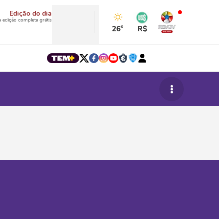
Edição do dia
a edição completa grátis
26°
R$