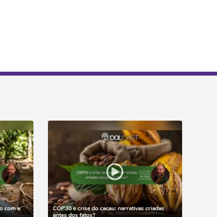
o com a
COP30 e crise do cacau: narrativas criadas
antes dos fatos?