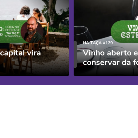
NA TAÇA #129
apital vira
Vinho aberto 
conservar da f