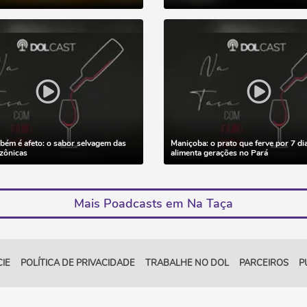
ém é afeto: o sabor selvagem das
Maniçoba: o prato que ferve por 7 di
zônicas
alimenta gerações no Pará
Mais Poadcasts em Na Taça
IE
POLÍTICA DE PRIVACIDADE
TRABALHE NO DOL
PARCEIROS
P