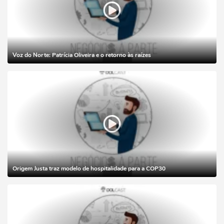
Voz do Norte: Patrícia Oliveira e o retorno às raízes
Origem Justa traz modelo de hospitalidade para a COP30