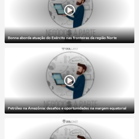
Bonna aborda atuação do Exército nas fronteiras da região Norte
Petróleo na Amazônia: desafios e oportunidades na margem equatorial