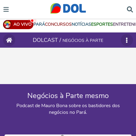
AO VIVO
PARÁ
CONCURSOS
NOTÍCIAS
ESPORTES
ENTRETEN
DOLCAST /
NEGÓCIOS À PARTE
Negócios à Parte mesmo
Podcast de Mauro Bona sobre os bastidores dos
negócios no Pará.