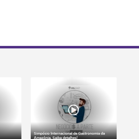
Simpósio Internacional de Gastronomia da
Amazônia. Saiba detalhes!