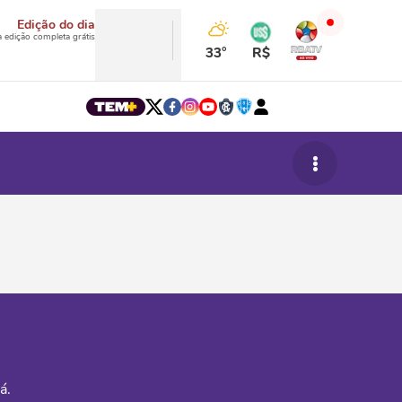
Edição do dia
a edição completa grátis
33°
R$
á.