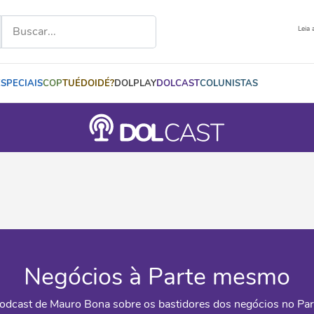
Leia 
ESPECIAIS
COP
TUÉDOIDÉ?
DOLPLAY
DOLCAST
COLUNISTAS
Negócios à Parte mesmo
odcast de Mauro Bona sobre os bastidores dos negócios no Par