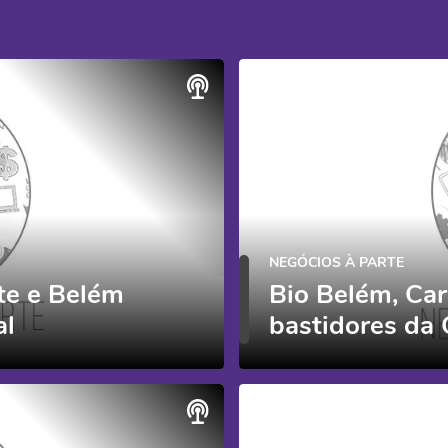
NEGÓCIOS À PARTE
te e Belém
Bio Belém, Car
al
bastidores da