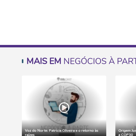
MAIS EM
NEGÓCIOS À PAR
Voz do Norte: Patrícia Oliveira e o retorno às
Origem Jus
raízes
a COP30