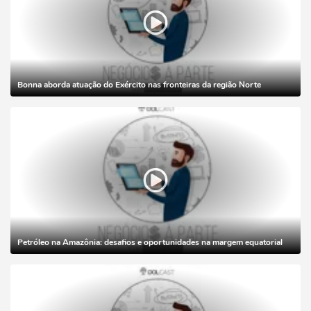
Bonna aborda atuação do Exército nas fronteiras da região Norte
Petróleo na Amazônia: desafios e oportunidades na margem equatorial