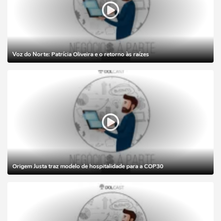
Voz do Norte: Patrícia Oliveira e o retorno às raízes
Origem Justa traz modelo de hospitalidade para a COP30