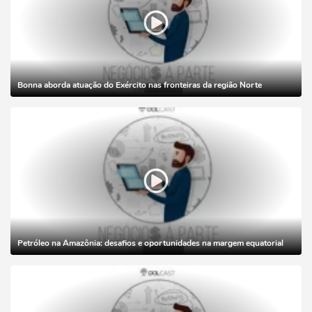
Bonna aborda atuação do Exército nas fronteiras da região Norte
Petróleo na Amazônia: desafios e oportunidades na margem equatorial