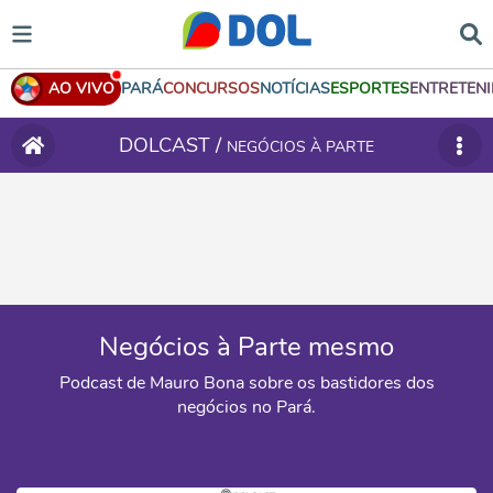
AO VIVO
PARÁ
CONCURSOS
NOTÍCIAS
ESPORTES
ENTRETEN
DOLCAST /
NEGÓCIOS À PARTE
Negócios à Parte mesmo
Podcast de Mauro Bona sobre os bastidores dos
negócios no Pará.