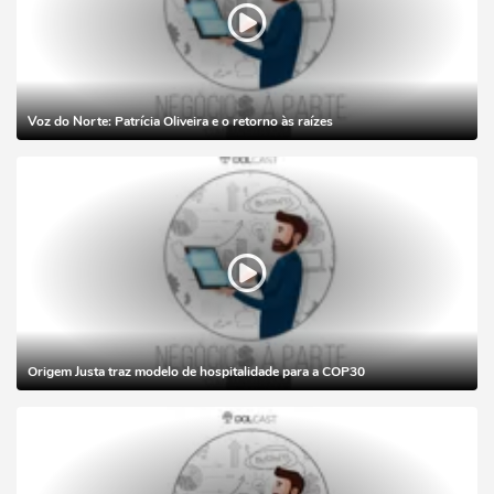
Voz do Norte: Patrícia Oliveira e o retorno às raízes
Origem Justa traz modelo de hospitalidade para a COP30