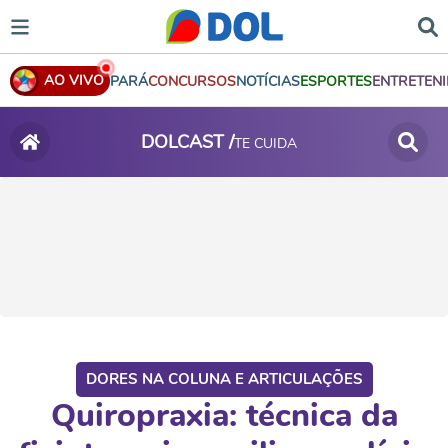
AO VIVO
PARÁ
CONCURSOS
NOTÍCIAS
ESPORTES
ENTRETEN
DOLCAST /
TE CUIDA
DORES NA COLUNA E ARTICULAÇÕES
Quiropraxia: técnica da