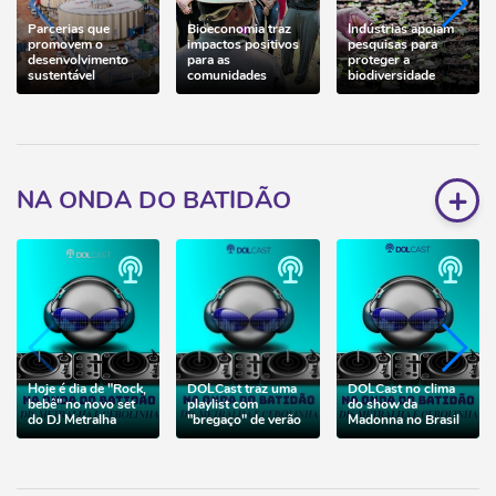
Parcerias que
Bioeconomia traz
Indústrias apoiam
promovem o
impactos positivos
pesquisas para
desenvolvimento
para as
proteger a
sustentável
comunidades
biodiversidade
+
NA ONDA DO BATIDÃO
Hoje é dia de "Rock,
DOLCast traz uma
DOLCast no clima
bebê" no novo set
playlist com
do show da
do DJ Metralha
"bregaço" de verão
Madonna no Brasil