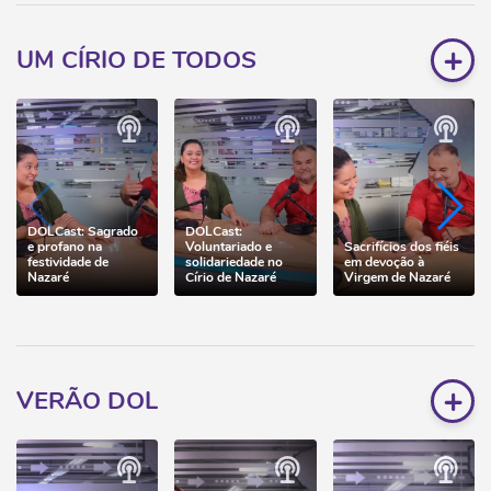
+
UM CÍRIO DE TODOS
DOLCast: Sagrado
DOLCast:
e profano na
Voluntariado e
Sacrifícios dos fiéis
festividade de
solidariedade no
em devoção à
Nazaré
Círio de Nazaré
Virgem de Nazaré
+
VERÃO DOL