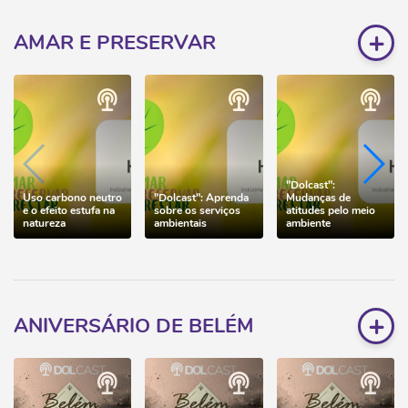
+
AMAR E PRESERVAR
"Dolcast":
Uso carbono neutro
"Dolcast": Aprenda
Mudanças de
e o efeito estufa na
sobre os serviços
atitudes pelo meio
natureza
ambientais
ambiente
+
ANIVERSÁRIO DE BELÉM