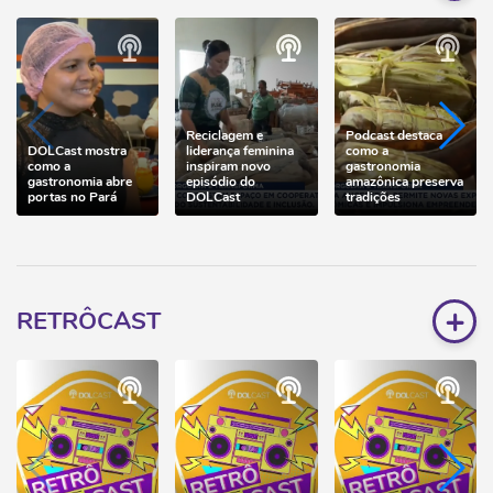
Reciclagem e
Podcast destaca
DOLCast mostra
liderança feminina
como a
como a
inspiram novo
gastronomia
gastronomia abre
episódio do
amazônica preserva
portas no Pará
DOLCast
tradições
+
RETRÔCAST