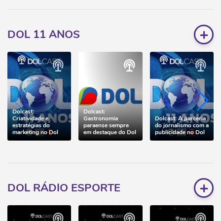
+
DOL 11 ANOS
Dolcast:
Dolcast:
Criatividade e
Gastronomia
Dolcast: A parceria
estratégias do
paraense sempre
do jornalismo com a
marketing no Dol
em destaque do Dol
publicidade no Dol
+
DOL RÁDIO ESPORTE