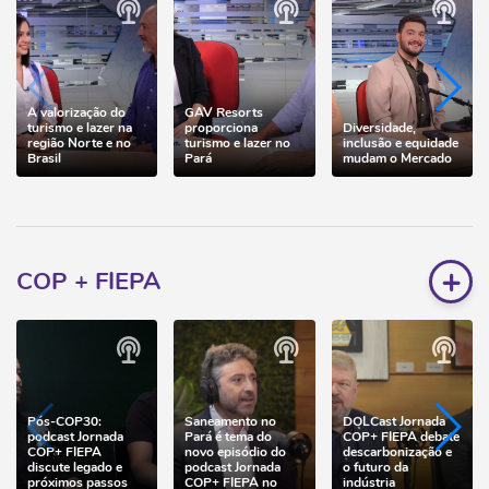
A valorização do
GAV Resorts
turismo e lazer na
proporciona
Diversidade,
região Norte e no
turismo e lazer no
inclusão e equidade
Brasil
Pará
mudam o Mercado
+
COP + FIEPA
Pós-COP30:
Saneamento no
DOLCast Jornada
podcast Jornada
Pará é tema do
COP+ FIEPA debate
COP+ FIEPA
novo episódio do
descarbonização e
discute legado e
podcast Jornada
o futuro da
próximos passos
COP+ FIEPA no
indústria