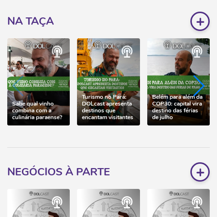
+
NA TAÇA
Turismo no Pará:
Belém para além da
Sabe qual vinho
DOLcast apresenta
COP30: capital vira
combina com a
destinos que
destino das férias
culinária paraense?
encantam visitantes
de julho
+
NEGÓCIOS À PARTE