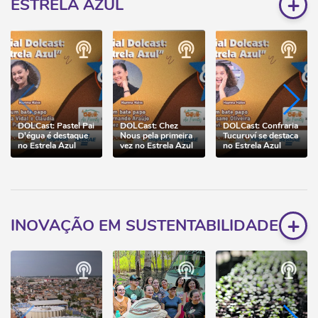
+
ESTRELA AZUL
DOLCast: Pastel Pai
DOLCast: Chez
DOLCast: Confraria
D'égua é destaque
Nous pela primeira
Tucuruví se destaca
no Estrela Azul
vez no Estrela Azul
no Estrela Azul
+
INOVAÇÃO EM SUSTENTABILIDADE