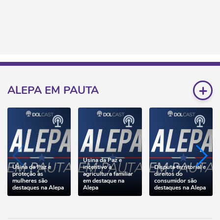
+
ALEPA EM PAUTA
Usina da Paz e
Usina da Paz e
incentivo à
Disputa territorial e
proteção às
agricultura familiar
direitos do
mulheres são
em destaque na
consumidor são
destaques na Alepa
Alepa
destaques na Alepa