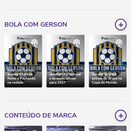
+
BOLA COM GERSON
Bola com Gerson
Gerson traz os
analisa a fase de
detalhes do mundial
Gerson destaca
Remo e Paysandu
e as expectativas
estreia do Brasil na
na rodada
para 2027
Copa do Mundo
+
CONTEÚDO DE MARCA