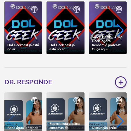
Salve, Nerds! O 'Dol
Geek' agora
Dol Geekcast já está
Dol Geek cast já
também é podcast.
no ar
está no ar
Ouça aqui!
+
DR. RESPONDE
Especialista explica
Beba água! Entenda
sintomas da
Disfunção erétil