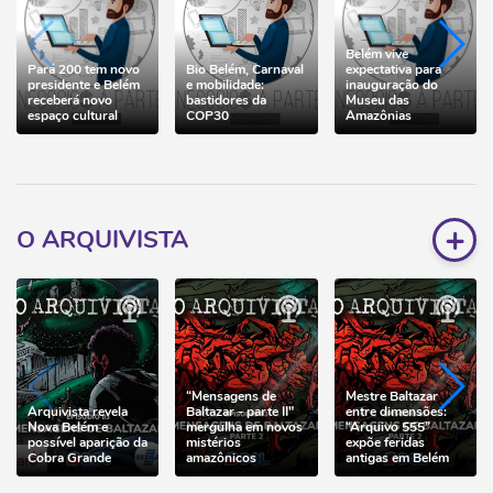
Belém vive
Pará 200 tem novo
Bio Belém, Carnaval
expectativa para
presidente e Belém
e mobilidade:
inauguração do
receberá novo
bastidores da
Museu das
espaço cultural
COP30
Amazônias
+
O ARQUIVISTA
“Mensagens de
Mestre Baltazar
Arquivista revela
Baltazar - parte II"
entre dimensões:
Nova Belém e
mergulha em novos
“Arquivo 555”
possível aparição da
mistérios
expõe feridas
Cobra Grande
amazônicos
antigas em Belém