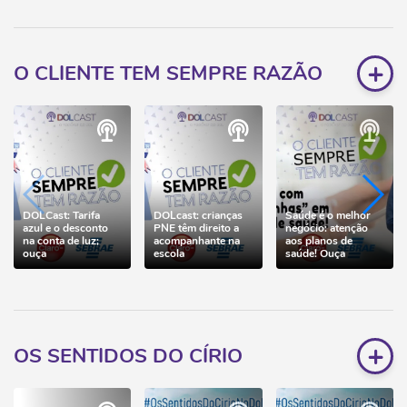
+
O CLIENTE TEM SEMPRE RAZÃO
DOLCast: Tarifa
DOLcast: crianças
Saúde é o melhor
azul e o desconto
PNE têm direito a
negócio: atenção
na conta de luz;
acompanhante na
aos planos de
ouça
escola
saúde! Ouça
+
OS SENTIDOS DO CÍRIO