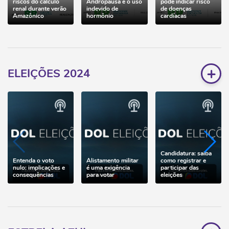
riscos do cálculo
Andropausa e o uso
pode indicar risco
renal durante verão
indevido de
de doenças
Amazônico
hormônio
cardíacas
+
ELEIÇÕES 2024
Candidatura: saiba
Entenda o voto
Alistamento militar
como registrar e
nulo: implicações e
é uma exigência
participar das
consequências
para votar
eleições