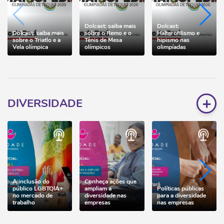
Dolcast: saiba mais
Dolcast:
Dolcast: saiba mais
sobre o Remo e o
Halterofilismo e
sobre o Triatlo e a
Tênis de Mesa
hipismo nas
Vela olímpica
olímpicos
olimpíadas
+
DIVERSIDADE
A inclusão do
Conheça ações que
público LGBTQIA+
ampliam a
Políticas públicas
no mercado de
diversidade nas
para a diversidade
trabalho
empresas
nas empresas