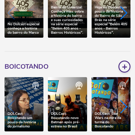
Bairro do Umarizal:
Hoje no Dolcast um
Conheça mais sobre
pouco da história
a história do bairro
do Bairro de São
e suas curiosidades
Brás na série
No Dolcast especial
na série especial
especial "Belém 405
conheça a história
"Belém 405 anos -
anos - Bairros
do bairro do Marco
Bairros Históricos".
Históricos".
+
BOICOTANDO
DOLCast:
DOLCast:
DOLCast: Star
Boicotando um
Boicotando novo
Wars na mira da
pouco da história
Batman após pré-
turma do
do jornalismo
estreia no Brasil
Boicotando