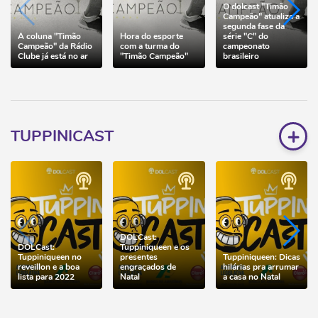
O dolcast "Timão
Campeão" atualiza a
segunda fase da
A coluna "Timão
Hora do esporte
série "C" do
Campeão" da Rádio
com a turma do
campeonato
Clube já está no ar
"Timão Campeão"
brasileiro
+
TUPPINICAST
DOLCast:
DOLCast:
Tuppiniqueen e os
Tuppiniqueen no
presentes
Tuppiniqueen: Dicas
reveillon e a boa
engraçados de
hilárias pra arrumar
lista para 2022
Natal
a casa no Natal