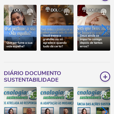
Você treina a
Deus ainda se
gratidão ou só
importa comigo
Que perfume a sua
agradece quando
depois de tantos
vida espalha?
tudo dá certo?
erros?
DIÁRIO DOCUMENTO
+
SUSTENTABILIDADE