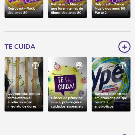
Retrôcast - Músicas
Retrôcast - Dance
Retrôcast - Rock
que foram temas de
Music dos anos 90
dos anos 80
filmes dos anos 80
Parte 2
+
TE CUIDA
Quiropraxia: técnica
Bactéria encontrada
da fisioterapia
Câncer de pênis: os
em produtos da Ypê
auxilia no alívio
sinais, prevenção e
resiste a
imediato de dores
cuidados essenciais
antibióticos