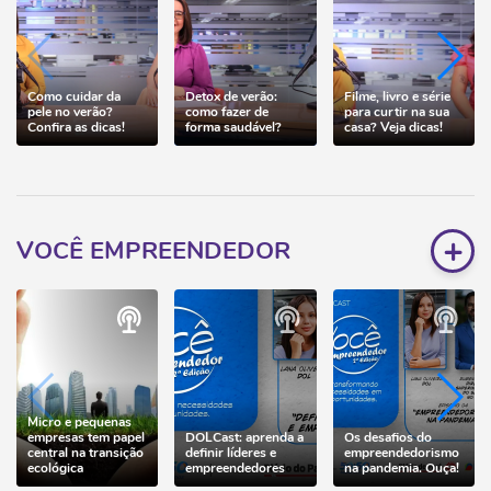
Como cuidar da
Detox de verão:
Filme, livro e série
pele no verão?
como fazer de
para curtir na sua
Confira as dicas!
forma saudável?
casa? Veja dicas!
+
VOCÊ EMPREENDEDOR
Micro e pequenas
empresas tem papel
DOLCast: aprenda a
Os desafios do
central na transição
definir líderes e
empreendedorismo
ecológica
empreendedores
na pandemia. Ouça!