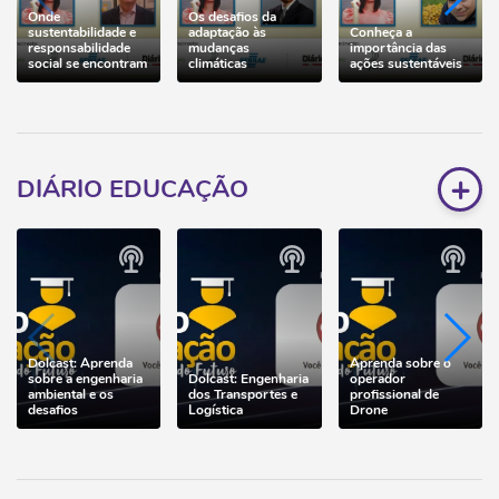
Onde
Os desafios da
sustentabilidade e
adaptação às
Conheça a
responsabilidade
mudanças
importância das
social se encontram
climáticas
ações sustentáveis
+
DIÁRIO EDUCAÇÃO
Dolcast: Aprenda
Aprenda sobre o
sobre a engenharia
Dolcast: Engenharia
operador
ambiental e os
dos Transportes e
profissional de
desafios
Logística
Drone