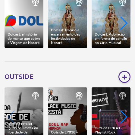
Dolcast: Recírio e
Dolcast: a história
encerramento das
Dolcast: Adoração
do manto que cobre
festividades de
em forma de canção
a Virgem de Nazaré
Nazaré
no Círio Musical
+
OUTSIDE
Outside EP#39 -
Quais os limites da
Outside EP# 43 -
liberdade de
Outside EP#38 -
Playlist Rock