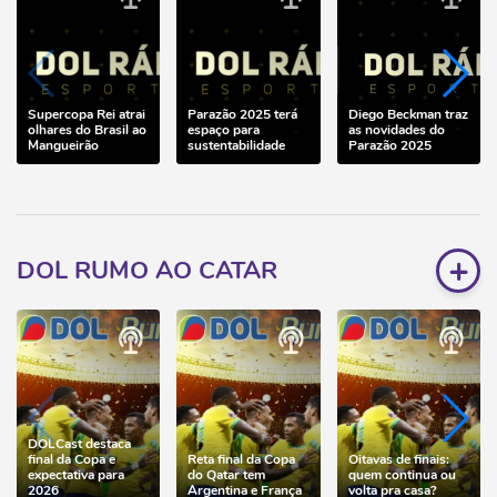
Supercopa Rei atrai
Parazão 2025 terá
Diego Beckman traz
olhares do Brasil ao
espaço para
as novidades do
Mangueirão
sustentabilidade
Parazão 2025
+
DOL RUMO AO CATAR
DOLCast destaca
final da Copa e
Reta final da Copa
Oitavas de finais:
expectativa para
do Qatar tem
quem continua ou
2026
Argentina e França
volta pra casa?