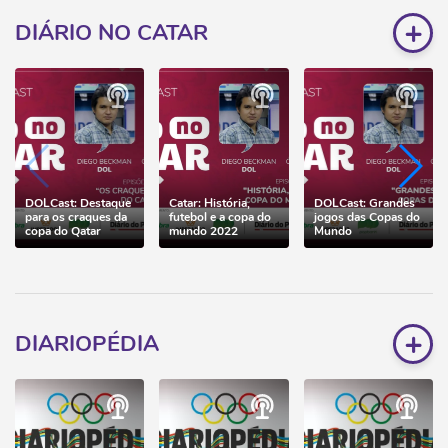
+
DIÁRIO NO CATAR
DOLCast: Destaque
Catar: História,
DOLCast: Grandes
para os craques da
futebol e a copa do
jogos das Copas do
copa do Qatar
mundo 2022
Mundo
+
DIARIOPÉDIA