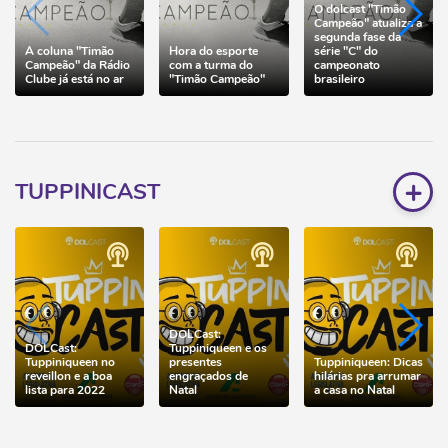
O dolcast "Timão
Campeão" atualiza a
segunda fase da
A coluna "Timão
Hora do esporte
série "C" do
Campeão" da Rádio
com a turma do
campeonato
Clube já está no ar
"Timão Campeão"
brasileiro
+
TUPPINICAST
DOLCast:
DOLCast:
Tuppiniqueen e os
Tuppiniqueen no
presentes
Tuppiniqueen: Dicas
reveillon e a boa
engraçados de
hilárias pra arrumar
lista para 2022
Natal
a casa no Natal