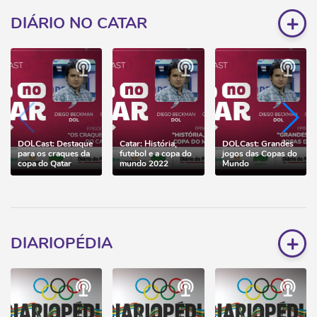
+
DIÁRIO NO CATAR
DOLCast: Destaque
Catar: História,
DOLCast: Grandes
para os craques da
futebol e a copa do
jogos das Copas do
copa do Qatar
mundo 2022
Mundo
+
DIARIOPÉDIA