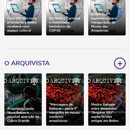
Belém vive
Pará 200 tem novo
Bio Belém, Carnaval
expectativa para
presidente e Belém
e mobilidade:
inauguração do
receberá novo
bastidores da
Museu das
espaço cultural
COP30
Amazônias
+
O ARQUIVISTA
“Mensagens de
Mestre Baltazar
Arquivista revela
Baltazar - parte II"
entre dimensões:
Nova Belém e
mergulha em novos
“Arquivo 555”
possível aparição da
mistérios
expõe feridas
Cobra Grande
amazônicos
antigas em Belém