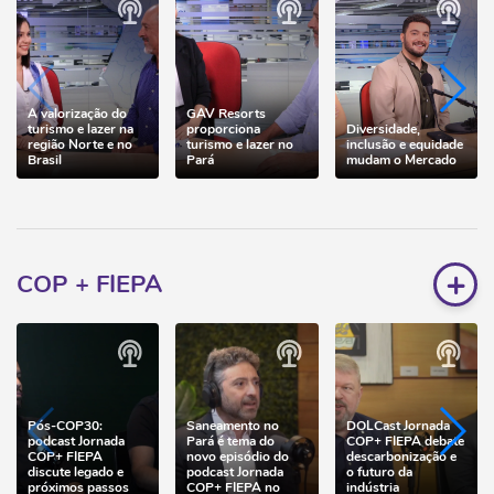
A valorização do
GAV Resorts
turismo e lazer na
proporciona
Diversidade,
região Norte e no
turismo e lazer no
inclusão e equidade
Brasil
Pará
mudam o Mercado
+
COP + FIEPA
Pós-COP30:
Saneamento no
DOLCast Jornada
podcast Jornada
Pará é tema do
COP+ FIEPA debate
COP+ FIEPA
novo episódio do
descarbonização e
discute legado e
podcast Jornada
o futuro da
próximos passos
COP+ FIEPA no
indústria