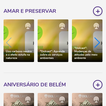
+
AMAR E PRESERVAR
"Dolcast":
Uso carbono neutro
"Dolcast": Aprenda
Mudanças de
e o efeito estufa na
sobre os serviços
atitudes pelo meio
natureza
ambientais
ambiente
+
ANIVERSÁRIO DE BELÉM