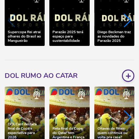
Supercopa Rei atrai
Parazão 2025 terá
Diego Beckman traz
olhares do Brasil ao
espaço para
as novidades do
Mangueirão
sustentabilidade
Parazão 2025
+
DOL RUMO AO CATAR
DOLCast destaca
final da Copa e
Reta final da Copa
Oitavas de finais:
expectativa para
do Qatar tem
quem continua ou
2026
Argentina e França
volta pra casa?