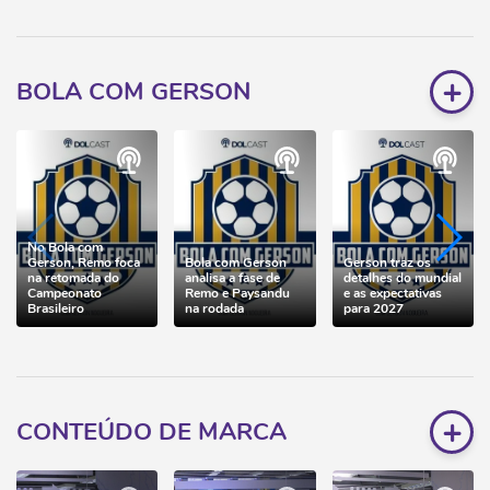
+
BOLA COM GERSON
No Bola com
Gerson, Remo foca
Bola com Gerson
Gerson traz os
na retomada do
analisa a fase de
detalhes do mundial
Campeonato
Remo e Paysandu
e as expectativas
Brasileiro
na rodada
para 2027
+
CONTEÚDO DE MARCA