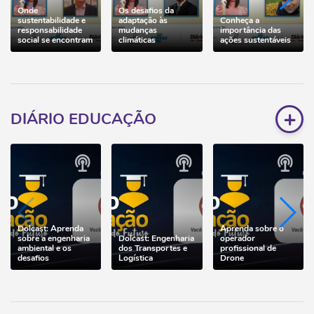
Onde
Os desafios da
sustentabilidade e
adaptação às
Conheça a
responsabilidade
mudanças
importância das
social se encontram
climáticas
ações sustentáveis
+
DIÁRIO EDUCAÇÃO
Dolcast: Aprenda
Aprenda sobre o
sobre a engenharia
Dolcast: Engenharia
operador
ambiental e os
dos Transportes e
profissional de
desafios
Logística
Drone