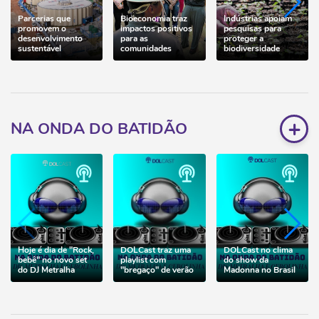
Parcerias que
Bioeconomia traz
Indústrias apoiam
promovem o
impactos positivos
pesquisas para
desenvolvimento
para as
proteger a
sustentável
comunidades
biodiversidade
+
NA ONDA DO BATIDÃO
Hoje é dia de "Rock,
DOLCast traz uma
DOLCast no clima
bebê" no novo set
playlist com
do show da
do DJ Metralha
"bregaço" de verão
Madonna no Brasil