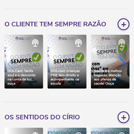
+
O CLIENTE TEM SEMPRE RAZÃO
DOLCast: Tarifa
DOLcast: crianças
Saúde é o melhor
azul e o desconto
PNE têm direito a
negócio: atenção
na conta de luz;
acompanhante na
aos planos de
ouça
escola
saúde! Ouça
+
OS SENTIDOS DO CÍRIO