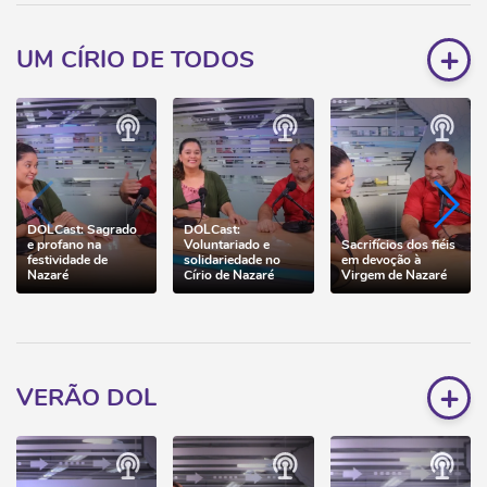
+
UM CÍRIO DE TODOS
DOLCast: Sagrado
DOLCast:
e profano na
Voluntariado e
Sacrifícios dos fiéis
festividade de
solidariedade no
em devoção à
Nazaré
Círio de Nazaré
Virgem de Nazaré
+
VERÃO DOL