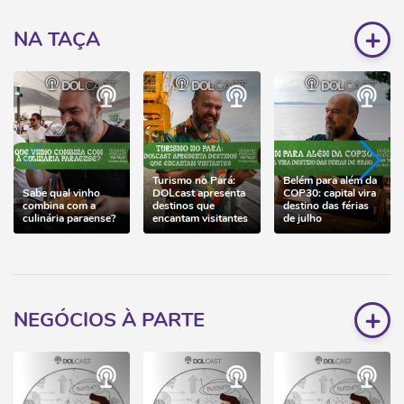
+
NA TAÇA
Turismo no Pará:
Belém para além da
Sabe qual vinho
DOLcast apresenta
COP30: capital vira
combina com a
destinos que
destino das férias
culinária paraense?
encantam visitantes
de julho
+
NEGÓCIOS À PARTE