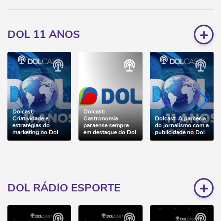
+
DOL 11 ANOS
Dolcast:
Dolcast:
Criatividade e
Gastronomia
Dolcast: A parceria
estratégias do
paraense sempre
do jornalismo com a
marketing no Dol
em destaque do Dol
publicidade no Dol
+
DOL RÁDIO ESPORTE