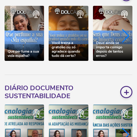
Você treina a
Deus ainda se
gratidão ou só
importa comigo
Que perfume a sua
agradece quando
depois de tantos
vida espalha?
tudo dá certo?
erros?
DIÁRIO DOCUMENTO
+
SUSTENTABILIDADE