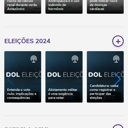
riscos do cálculo
Andropausa e o uso
pode indicar risco
renal durante verão
indevido de
de doenças
Amazônico
hormônio
cardíacas
+
ELEIÇÕES 2024
Candidatura: saiba
Entenda o voto
Alistamento militar
como registrar e
nulo: implicações e
é uma exigência
participar das
consequências
para votar
eleições