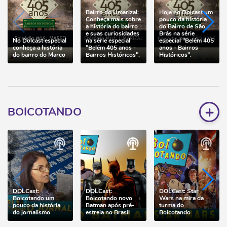
Bairro do Umarizal:
Hoje no Dolcast um
Conheça mais sobre
pouco da história
a história do bairro
do Bairro de São
e suas curiosidades
Brás na série
No Dolcast especial
na série especial
especial "Belém 405
conheça a história
"Belém 405 anos -
anos - Bairros
do bairro do Marco
Bairros Históricos".
Históricos".
+
BOICOTANDO
DOLCast:
DOLCast:
DOLCast: Star
Boicotando um
Boicotando novo
Wars na mira da
pouco da história
Batman após pré-
turma do
do jornalismo
estreia no Brasil
Boicotando