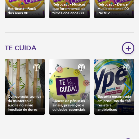
Retrôcast - Músicas
Retrôcast - Dance
Retrôcast - Rock
que foram temas de
Music dos anos 90
dos anos 80
filmes dos anos 80
Parte 2
+
TE CUIDA
Quiropraxia: técnica
Bactéria encontrada
da fisioterapia
Câncer de pênis: os
em produtos da Ypê
auxilia no alívio
sinais, prevenção e
resiste a
imediato de dores
cuidados essenciais
antibióticos