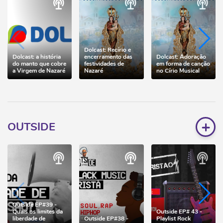
Dolcast: Recírio e
Dolcast: a história
encerramento das
Dolcast: Adoração
do manto que cobre
festividades de
em forma de canção
a Virgem de Nazaré
Nazaré
no Círio Musical
+
OUTSIDE
Outside EP#39 -
Quais os limites da
Outside EP# 43 -
liberdade de
Outside EP#38 -
Playlist Rock