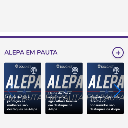
+
ALEPA EM PAUTA
Usina da Paz e
Usina da Paz e
incentivo à
Disputa territorial e
proteção às
agricultura familiar
direitos do
mulheres são
em destaque na
consumidor são
destaques na Alepa
Alepa
destaques na Alepa