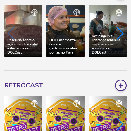
Reciclagem e
Pesquisa sobre o
DOLCast mostra
liderança feminina
açaí e saúde mental
como a
inspiram novo
é destaque no
gastronomia abre
episódio do
DOLCast
portas no Pará
DOLCast
+
RETRÔCAST