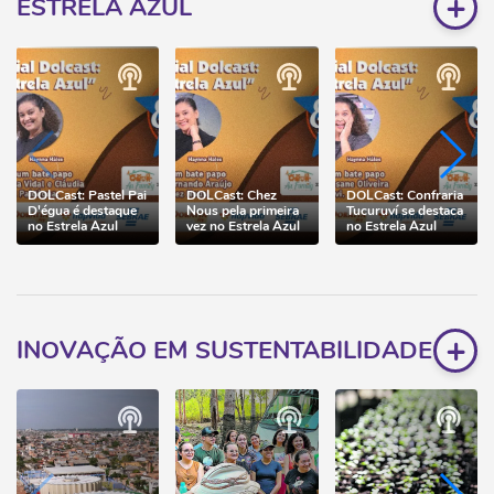
+
ESTRELA AZUL
DOLCast: Pastel Pai
DOLCast: Chez
DOLCast: Confraria
D'égua é destaque
Nous pela primeira
Tucuruví se destaca
no Estrela Azul
vez no Estrela Azul
no Estrela Azul
+
INOVAÇÃO EM SUSTENTABILIDADE