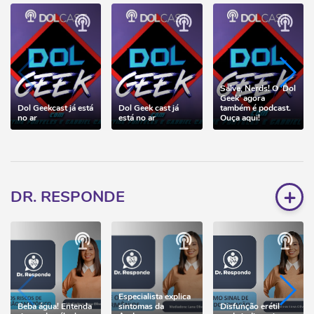
Salve, Nerds! O 'Dol
Geek' agora
Dol Geekcast já está
Dol Geek cast já
também é podcast.
no ar
está no ar
Ouça aqui!
+
DR. RESPONDE
Especialista explica
Beba água! Entenda
sintomas da
Disfunção erétil