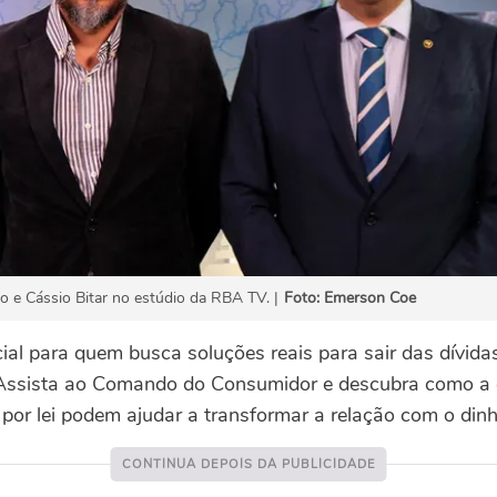
 e Cássio Bitar no estúdio da RBA TV. |
Foto: Emerson Coe
ial para quem busca soluções reais para sair das dívidas
Assista ao Comando do Consumidor e descubra como a e
 por lei podem ajudar a transformar a relação com o dinh