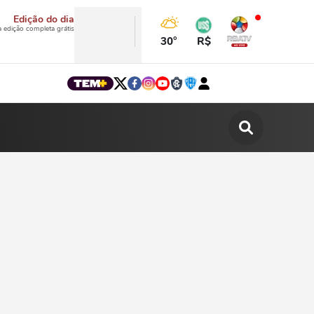
Edição do dia
a edição completa grátis
30°
R$