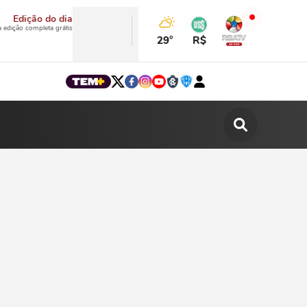
Edição do dia
a edição completa grátis
29°
R$