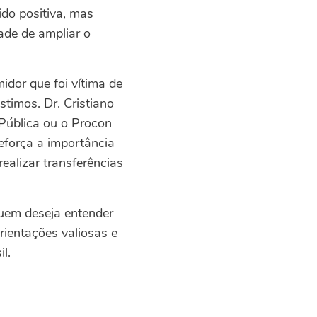
ido positiva, mas
ade de ampliar o
dor que foi vítima de
timos. Dr. Cristiano
Pública ou o Procon
reforça a importância
alizar transferências
uem deseja entender
orientações valiosas e
l.