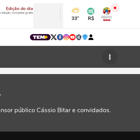
Edição do dia
a edição completa grátis
33°
R$
r
nsor público Cássio Bitar e convidados.