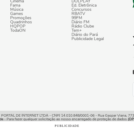
Cinema
DOLPLAY
Fama
Ed. Eletrônica
Música
Concursos
Games
RBATV
Promoções
99FM
Quadrinhos
Diário FM
HQPOP
Rádio Clube
TodaON
Tem+
Diário do Pará
Publicidade Legal
TAL DE INTERNET LTDA - CNPJ 14.010.848/0001-06 - Rua Gaspar Viana, 773/7
de
- Para fazer qualquer solicitação ao nosso encarregado de proteção de dados
(DP
PUBLICIDADE