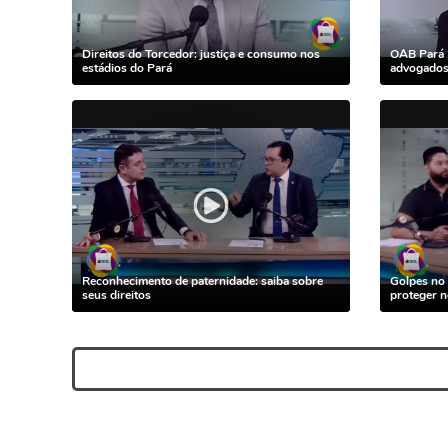
Direitos do Torcedor: justiça e consumo nos
OAB Pará 
estádios do Pará
advogados 
Reconhecimento de paternidade: saiba sobre
Golpes no 
seus direitos
proteger 