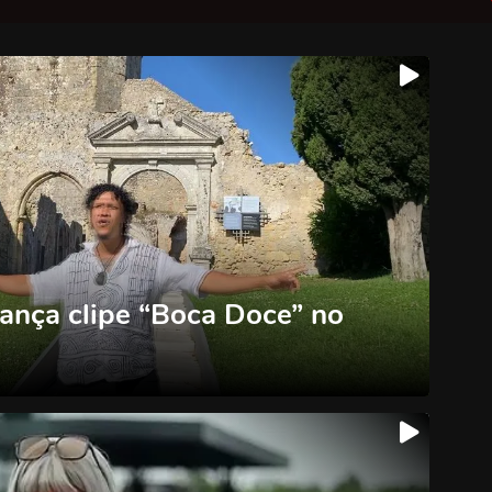
lança clipe “Boca Doce” no