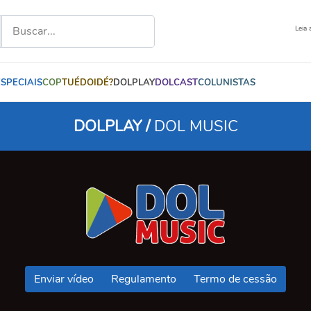
Leia 
ESPECIAIS
COP
TUÉDOIDÉ?
DOLPLAY
DOLCAST
COLUNISTAS
DOLPLAY /
DOL MUSIC
Enviar vídeo
Regulamento
Termo de cessão