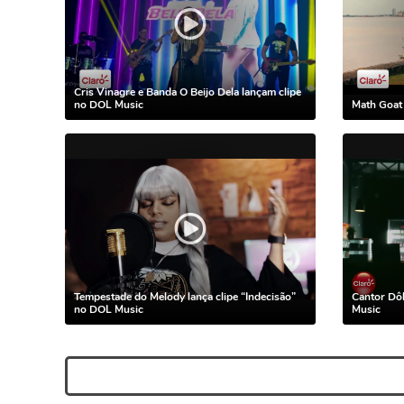
Cris Vinagre e Banda O Beijo Dela lançam clipe
no DOL Music
Math Goat
Tempestade do Melody lança clipe “Indecisão”
Cantor Dôh
no DOL Music
Music