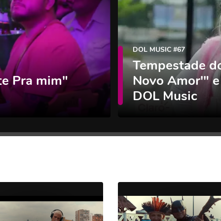
DOL MUSIC #67
Tempestade do
lte Pra mim"
Novo Amor'" e
DOL Music