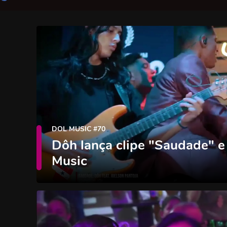
DOL MUSIC #70
Dôh lança clipe "Saudade" e
Music