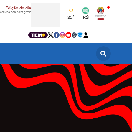
Edição do dia
a edição completa grátis
23°
R$