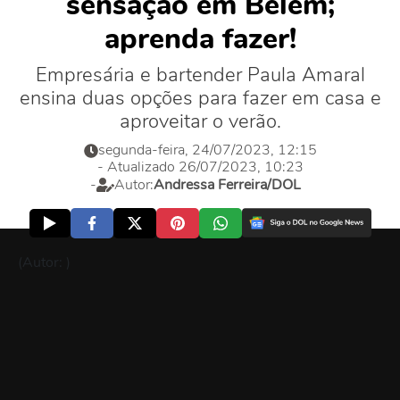
sensação em Belém;
aprenda fazer!
Empresária e bartender Paula Amaral
ensina duas opções para fazer em casa e
aproveitar o verão.
segunda-feira, 24/07/2023, 12:15
- Atualizado 26/07/2023, 10:23
-
Autor:
Andressa Ferreira/DOL
(Autor: )