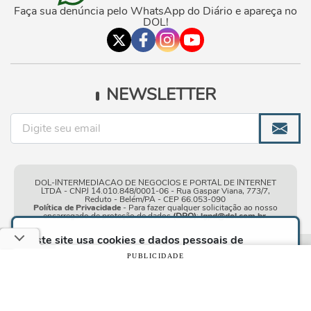
Faça sua denúncia pelo WhatsApp do Diário e apareça no
DOL!
NEWSLETTER
DOL-INTERMEDIACAO DE NEGOCIOS E PORTAL DE INTERNET
LTDA - CNPJ 14.010.848/0001-06 - Rua Gaspar Viana, 773/7,
Reduto - Belém/PA - CEP 66.053-090
Política de Privacidade
- Para fazer qualquer solicitação ao nosso
encarregado de proteção de dados
(DPO)
:
lgpd@dol.com.br
.
Este site usa cookies e dados pessoais de
acordo com os nossos
Termos de Uso e Política
Condições gerais de
| © Copyright 2010-2026 DOL - Diário
PUBLICIDADE
de Privacidade
e, ao continuar navegando neste
uso
Online
site, você declara estar ciente dessas condições.
CONTINUAR