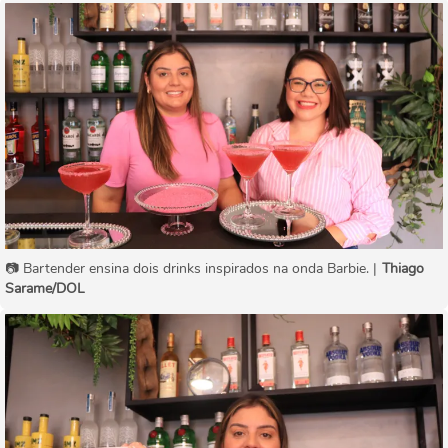
📷 Bartender ensina dois drinks inspirados na onda Barbie. |
Thiago
Sarame/DOL