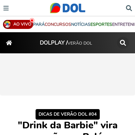
AO VIVO
PARÁ
CONCURSOS
NOTÍCIAS
ESPORTES
ENTRETEN
DOLPLAY /
VERÃO DOL
DICAS DE VERÃO DOL #04
"Drink da Barbie" vira