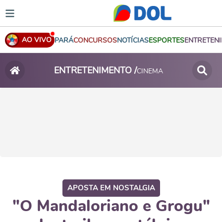
AO VIVO
PARÁ
CONCURSOS
NOTÍCIAS
ESPORTES
ENTRETEN
ENTRETENIMENTO /
CINEMA
APOSTA EM NOSTALGIA
"O Mandaloriano e Grogu"