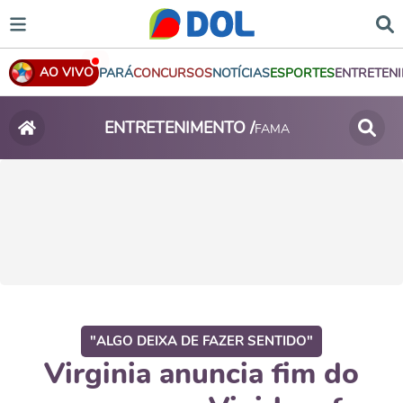
AO VIVO
PARÁ
CONCURSOS
NOTÍCIAS
ESPORTES
ENTRETEN
ENTRETENIMENTO /
FAMA
"ALGO DEIXA DE FAZER SENTIDO"
Virginia anuncia fim do