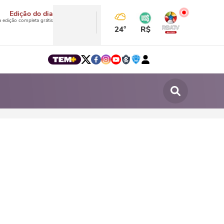
Edição do dia
a edição completa grátis
24°
R$