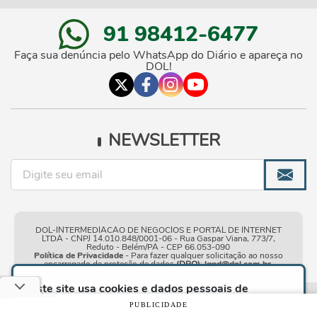
91 98412-6477
Faça sua denúncia pelo WhatsApp do Diário e apareça no
DOL!
NEWSLETTER
DOL-INTERMEDIACAO DE NEGOCIOS E PORTAL DE INTERNET
LTDA - CNPJ 14.010.848/0001-06 - Rua Gaspar Viana, 773/7,
Reduto - Belém/PA - CEP 66.053-090
Política de Privacidade
- Para fazer qualquer solicitação ao nosso
encarregado de proteção de dados
(DPO)
:
lgpd@dol.com.br
.
Este site usa cookies e dados pessoais de
acordo com os nossos
Termos de Uso e Política
Condições gerais de
| © Copyright 2010-2026 DOL - Diário
PUBLICIDADE
de Privacidade
e, ao continuar navegando neste
uso
Online