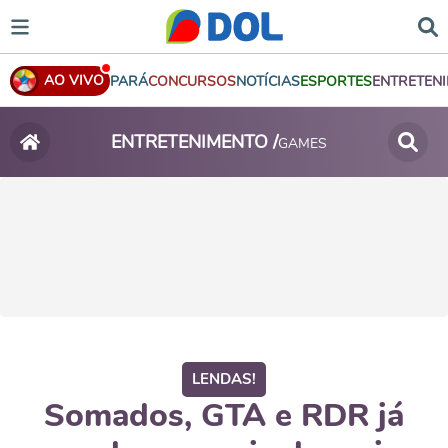
AO VIVO
PARÁ
CONCURSOS
NOTÍCIAS
ESPORTES
ENTRETEN
ENTRETENIMENTO /
GAMES
LENDAS!
Somados, GTA e RDR já