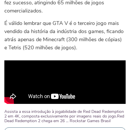
fez sucesso, atingindo 65 milhões de jogos
comercializados.
É válido lembrar que GTA V é o terceiro jogo mais
vendido da história da indústria dos games, ficando
atrás apenas de Minecraft (300 milhões de cópias)
e Tetris (520 milhões de jogos).
Assista a essa introdução à jogabilidade de Red Dead Redemption
2 em 4K, composta exclusivamente por imagens reais do jogo.Red
Dead Redemption 2 chega em 26 ... Rockstar Games Brasil