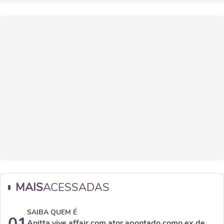
MAIS
ACESSADAS
SAIBA QUEM É
01
Anitta vive affair com ator apontado como ex de