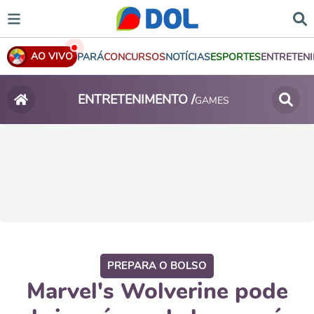
AO VIVO
PARÁ
CONCURSOS
NOTÍCIAS
ESPORTES
ENTRETEN
ENTRETENIMENTO /
GAMES
PREPARA O BOLSO
Marvel's Wolverine pode