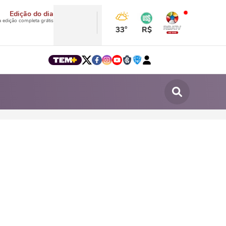
Edição do dia
a edição completa grátis
33°
R$