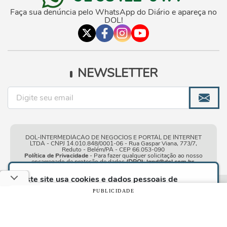
Faça sua denúncia pelo WhatsApp do Diário e apareça no
DOL!
NEWSLETTER
DOL-INTERMEDIACAO DE NEGOCIOS E PORTAL DE INTERNET
LTDA - CNPJ 14.010.848/0001-06 - Rua Gaspar Viana, 773/7,
Reduto - Belém/PA - CEP 66.053-090
Política de Privacidade
- Para fazer qualquer solicitação ao nosso
encarregado de proteção de dados
(DPO)
:
lgpd@dol.com.br
.
Este site usa cookies e dados pessoais de
acordo com os nossos
Termos de Uso e Política
Condições gerais de
| © Copyright 2010-2026 DOL - Diário
PUBLICIDADE
de Privacidade
e, ao continuar navegando neste
uso
Online
site, você declara estar ciente dessas condições.
CONTINUAR