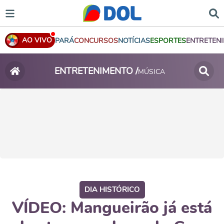
AO VIVO
PARÁ
CONCURSOS
NOTÍCIAS
ESPORTES
ENTRETEN
ENTRETENIMENTO /
MÚSICA
DIA HISTÓRICO
VÍDEO: Mangueirão já está