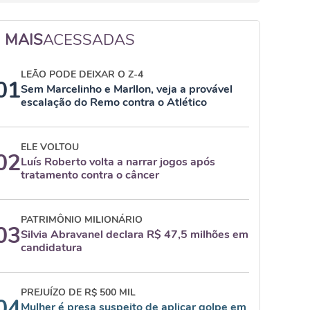
MAIS
ACESSADAS
LEÃO PODE DEIXAR O Z-4
01
Sem Marcelinho e Marllon, veja a provável
escalação do Remo contra o Atlético
ELE VOLTOU
02
Luís Roberto volta a narrar jogos após
tratamento contra o câncer
PATRIMÔNIO MILIONÁRIO
03
Silvia Abravanel declara R$ 47,5 milhões em
candidatura
PREJUÍZO DE R$ 500 MIL
04
Mulher é presa suspeito de aplicar golpe em