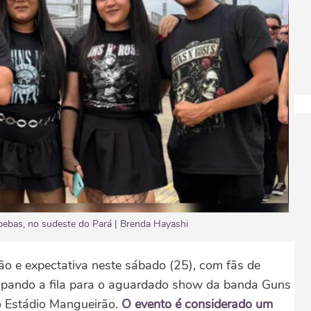
pebas, no sudeste do Pará | Brenda Hayashi
ão e expectativa neste sábado (25), com fãs de
ocupando a fila para o aguardado show da banda Guns
 o Estádio Mangueirão.
O evento é considerado um