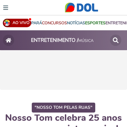
AO VIVO
PARÁ
CONCURSOS
NOTÍCIAS
ESPORTES
ENTRETEN
ENTRETENIMENTO /
MÚSICA
"NOSSO TOM PELAS RUAS"
Nosso Tom celebra 25 anos