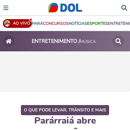
AO VIVO
PARÁ
CONCURSOS
NOTÍCIAS
ESPORTES
ENTRETEN
ENTRETENIMENTO /
MÚSICA
O QUE PODE LEVAR, TRÂNSITO E MAIS
Parárraiá abre