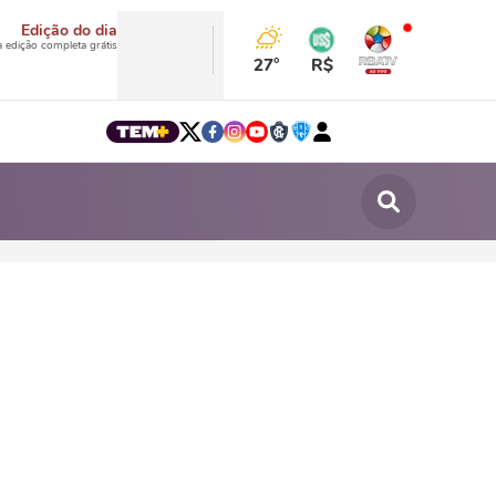
Edição do dia
a edição completa grátis
27°
R$