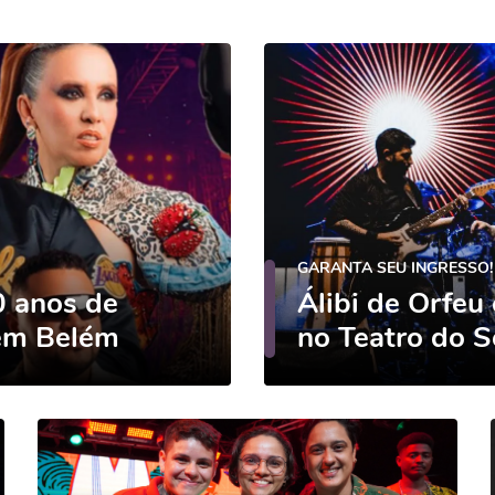
GARANTA SEU INGRESSO!
 anos de
Álibi de Orfeu
 em Belém
no Teatro do S