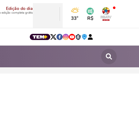
Edição do dia
a edição completa grátis
33°
R$