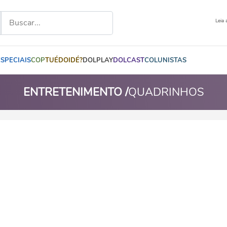
Leia 
ESPECIAIS
COP
TUÉDOIDÉ?
DOLPLAY
DOLCAST
COLUNISTAS
ENTRETENIMENTO /
QUADRINHOS